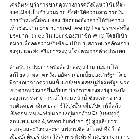
เครดิตระบุว่าการขาดดุลทางการคลังมีแนวโน้มที่จะ
ยังคงมีอยู่เป็นจำนวนมาก ซึ่งทำให้ความสามารถใน
การชำระหนี้อ่อนแอลง ข้อตกลงดังกล่าวได้รับความ
เห็นชอบจาก one hundred twenty five ประเทศหรือ
ประมาณ three ใน four ของสมาชิก WTO โดยมีเป้า
หมายเพื่อลดความซับซ้อน ปรับปรุงสภาพแวดล้อมการ
ลงทุน และส่งเสริมการลงทุนโดยตรงจากต่างประเทศ
คำอธิบายประการหนึ่งคือนักลงทุนจำนวนมากได้
แก้ไขความคาดหวังต่ออัตราดอกเบี้ยของสหรัฐฯ โดย
พิจารณาจากความแข็งแกร่งของเศรษฐกิจสหรัฐฯ พวก
เขาคาดหวังมากขึ้นเรื่อยๆ ว่าอัตราของสหรัฐฯ จะยัง
คงสูงกว่าที่คาดการณ์ไว้ก่อนหน้านี้ ซึ่งจะสร้างแรง
กดดันต่อค่าเงินดอลลาร์ให้สูงขึ้น เมื่อสัปดาห์ที่แล้ว
เรือคอนเทนเนอร์ขนาดใหญ่มากลำหนึ่ง (บรรทุกตู้
คอนเทนเนอร์ 4,seven hundred ตู้) สูญเสียการ
ควบคุมและวิ่งชนสะพานฟรานซิส สก็อตต์ คีย์ ใกล้
เมืองบัลติมอร์ ส่งผลให้สะพานพังทันที เศษซากจากการ