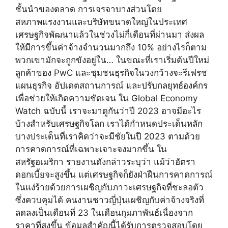
ชั้นนำของตลาด การเจรจาบางส่วนโดย
สหภาพแรงงานและบริษัทขนาดใหญ่ในประเทศ
เศรษฐกิจพัฒนาแล้วในช่วงไม่กี่เดือนที่ผ่านมา ส่งผล
ให้มีการขึ้นค่าจ้างจำนวนมากถึง 10% อย่างไรก็ตาม
พวกเขามักจะถูกขังอยู่ใน… ในขณะที่เราเริ่มต้นปีใหม่
ลูกค้าของ PwC และชุมชนธุรกิจในวงกว้างจะรีเฟรช
แผนธุรกิจ อัปเดตสถานการณ์ และปรับกลยุทธ์องค์กร
เพื่อช่วยให้เกิดความชัดเจน ใน Global Economy
Watch ฉบับนี้ เราจะมาดูกันว่าปี 2023 อาจมีอะไร
บ้างสำหรับเศรษฐกิจโลก เราได้กำหนดประเด็นหลัก
บางประเด็นที่เราคิดว่าจะมีชัยในปี 2023 ตามด้วย
การคาดการณ์ที่เฉพาะเจาะจงมากขึ้น ใน
สหรัฐอเมริกา รายงานดังกล่าวระบุว่า แม้ว่าอัตรา
ดอกเบี้ยจะสูงขึ้น แต่เศรษฐกิจก็ยังฝ่าฝืนการคาดการณ์
ในแง่ร้ายด้วยการเผชิญกับภาวะเศรษฐกิจที่ชะลอตัว
ซึ่งควบคุมได้ คนงานชาวญี่ปุ่นเผชิญกับค่าจ้างจริงที่
ลดลงเป็นเดือนที่ 23 ในเดือนกุมภาพันธ์เนื่องจาก
ราคาที่สูงขึ้น ข้อมูลสำคัญนี้ได้รับการตรวจสอบโดย