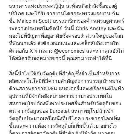
ธนาคารแห่งประเทศญี่ปุ่น สะท้อนถึงกำลังซื้อของผู้
บริโภค และได้รับรายงานโดยกระทรวงแรงงาน ฉัน
ชื่อ Malcolm Scott บรรณาธิการองค์กรเศรษฐศาสตร์
ระหว่างประเทศในซิดนีย์ วันนี้ Chris Anstey และฉัน
มองไปที่ปัญหาที่อยู่อาศัยซึ่งครอบงำส่วนใหญ่ของโลก
ที่พัฒนาแล้ว ส่งข้อเสนอแนะและเคล็ดลับถึงเราหรือ
ติดต่อกับ X ผ่านทาง @economics และหากคุณยังไม่
ได้สมัครรับจดหมายข่าวนี้ คุณสามารถทำได้ที่นี่
สิ่งนี้นำไปใช้กับวัตถุดิบที่สำคัญซึ่งจำเป็นสำหรับการ
ผลิตเทคโนโลยีที่มีความสำคัญต่อการบรรลุเป้าหมาย
ด้านสภาพอากาศ เช่น แบตเตอรี่และเครื่องยนต์ไฟฟ้า
อุปทานที่มีจำกัดยังหมายความว่าบางประเทศใน
สหภาพยุโรปต้องพึ่งพาประเทศอื่นสำหรับวัตถุดิบของ
ตน จากข้อมูลของ Eurostat สหภาพยุโรปนำเข้า
วัตถุดิบประมาณครึ่งหนึ่งที่บริโภค ประชากรโลกเพิ่ม
ขึ้นและความต้องการวัตถุดิบก็เพิ่มขึ้นด้วย อย่างไร
ก็ตามการจัดหาวัตถุดิบที่สำคัญยังมีจำกัด หากคุณ