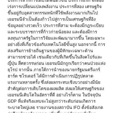
ประการหากการเติบโตฟื้นตัวขึ้น ประการแรก จะต้อง
เร่งการเปลี่ยนแปลงพลังงาน ประการที่สอง เศรษฐกิจ
ขึ้นอยู่กับอุตสาหกรรมหนักที่ใช้พลังงานมากเกินไป
เยอรมนีจำเป็นต้องก้าวไปสู่การเป็นเศรษฐกิจที่อิง
ข้อมูลอย่างรวดเร็ว ประการที่สาม จะต้องมีกฎระเบียบ
และระบบราชการที่ก้าวก่ายน้อยลง และต้องมีการ
ลงทุนภาครัฐในการวิจัยและพัฒนามากขึ้น โดยเฉพาะ
อย่างยิ่งที่เกี่ยวข้องกับเทคโนโลยีขั้นสูง นอกจากนี้ การ
ส่งเสริมการย้ายถิ่นฐานของผู้มีทักษะเฉพาะด้าน
สามารถช่วยได้ เช่นเดียวกับที่เกิดขึ้นในสิงคโปร์และ
ญี่ปุ่น สี่ศตวรรษก่อน เยอรมนีมักถูกเรียกว่าคนป่วยแห่ง
ยุโรป จากนั้น ภายใต้การนำของนายกรัฐมนตรีแกร์
ฮาร์ด ชโรเดอร์ ได้มีการดำเนินการปฏิรูปตลาด
แรงงานหลายครั้ง ซึ่งส่งผลกระทบเชิงบวกอย่างมีนัย
สำคัญต่อการเติบโตของผลผลิต ส่งผลให้เศรษฐกิจของ
เยอรมนีเติบโตในอัตราที่ดี อย่างไรก็ตาม ในปัจจุบัน
GDP ที่แท้จริงแทบจะไม่สูงกว่าระดับก่อนเกิดการ
ระบาดใหญ่เลย รายงานของสถาบัน IFO ตั้งข้อสังเกต