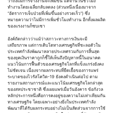
ว่าถึงแม้การจ้างงานจะเพิ่มขึ้น แต่จำนวนชั่วโมง
ทำงานโดยเฉลี่ยกลับลดลง (ส่วนหนึ่งเนื่องมาจาก
“อัตราการเจ็บป่วยที่เพิ่มขึ้นอย่างรวดเร็ว”) ซึ่ง
หมายความว่าไม่มีการเพิ่มชั่วโมงทำงาน อีกทั้งผลผลิต
ของแรงงานก็ซบเซา
อังค์ถัดกล่าวว่าแม้ว่าสภาวะทางการเงินจะมี
เสถียรภาพ แต่การเติบโตทางเศรษฐกิจที่ชะลอตัวใน
ประเทศกำลังพัฒนาหลายประเทศรวมกับการสิ้นสุด
ของยุคเงินราคาถูกก็ชี้ให้เห็นถึงปัญหาหนี้ในอนาคต
แนวโน้มการฟื้นตัวของเศรษฐกิจโลกที่แข็งแกร่งยังคง
ไม่ชัดเจน เนื่องจากผลกระทบที่ยืดเยื้อของการแพร่
ระบาดของไวรัสโควิด-19 ยังคงดำเนินต่อไป ตาม
รายงานสถานการณ์และแนวโน้มเศรษฐกิจโลกล่าสุด
ของสหประชาชาติ ซึ่งเผยแพร่เมื่อวันอังคาร ข้อกังวล
หลักประการหนึ่งคือการคงอยู่ของความไม่เท่าเทียมกัน
ทางเศรษฐกิจ โดยเฉพาะอย่างยิ่งในประเทศกำลัง
พัฒนาที่ได้รับผลกระทบอย่างไม่เป็นสัดส่วนจากการใช้