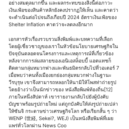
อย่างสมดุลมากขึ้น และผลกระทบของสิ่งนี้ต่อภาวะ
เงินเฟ้อของสินค้าหลักยังคงปรากฏให้เห็น และคาดว่า
จะดำเนินต่อไปจนถึงเกือบปี 2024 อัตราเงินเฟ้อของ
Shelter Inflation คาดว่าจะลดลงอีกมาก
เอกสารหัวเรื่องรวบรวมสิ่งพิมพ์และบทความที่เลือก
โดยผู้เชี่ยวชาญของเราในหัวข้อนโยบายเศรษฐกิจใน
ปัจจุบันตลอดจนโครงการและเหตุการณ์ที่เกี่ยวข้อง
หลังจากการล่มสลายของเอนิเอสล็อบบี้ แอตแทชก็
ติดตามกลุ่มหมวกฟางและพันธมิตรกลับไปที่วอเตอร์ 7
เมื่อพบว่าคนทั้งเมืองยกย่องกลุ่มหมวกฟางในฐานะ
วีรบุรุษ เขาจึงสามารถหลอกให้นามิให้โพสท่าถ่ายรูป
โดยอ้างว่าเป็นนักข่าวของ หนังสือพิมพ์ท้องถิ่น[12]
ภายในหนึ่งสัปดาห์ เขารายงานกลับไปยังผู้บังคับ
บัญชาพร้อมรูปถ่ายใหม่ แต่ถูกบังคับให้ส่งรูปถ่ายเปล่า
ให้ซันจิ กระดาษข่าวเศรษฐกิจโลก หรือเรียกสั้น ๆ ว่า
WENP (世経, Sekei?, WEJ) เป็นหนังสือพิมพ์ที่เผย
แพร่ทั่วโลกผ่าน News Coo