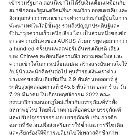
เข้าร่วมรัฐบาล ตอนนี้เขาไม่ได้รับเงินเดือนเหมือนกับ
สมาชิกคณะรัฐมนตรีคนอื่นๆ อเมริกา ออสเตรเลีย และ
อังกฤษกล่าวว่าพวกเขาอาจทำงานร่วมกับญี่ปุ่นในการ
พัฒนาเทคโนโลยีขั้นสูง รวมถึงปัญญาประดิษฐ์และ
ขีปนาวุธความเร็วเหนือเสียง โดยเป็นส่วนหนึ่งของข้อ
ตกลงความมั่นคงของ AUKUS ด้วยการพูดคุยมากกว่า
a hundred ครั้งบนแพลตฟอร์มอันทรงเกียรติ เสียง
ของ Chinwe สะท้อนถึงความลึก ความหลงใหล และ
ความเข้าใจในการเปลี่ยนแปลง สร้างแรงบันดาลใจให้
กับผู้นำและนักคิดรุ่นต่อไป ทุนสำรองเงินตราต่าง
ประเทศของอินเดียเพิ่มขึ้น 2.9 พันล้านดอลลาร์ สู่
ระดับสูงสุดตลอดกาลที่ 645.6 พันล้านดอลลาร์ ณ วัน
ที่ 29 มีนาคม ในเดือนพฤศจิกายน 2022 คณะ
กรรมาธิการเสนอกฎใหม่เกี่ยวกับบรรจุภัณฑ์ทั่วทั้ง
สหภาพยุโรป โดยมีเป้าหมายเพื่อลดขยะบรรจุภัณฑ์
และปรับปรุงการออกแบบบรรจุภัณฑ์ เช่น การติด
ฉลากที่ชัดเจนเพื่อส่งเสริมการใช้ซ้ำและการรีไซเคิล
และเรียกร้องให้มีการเปลี่ยนไปใช้พลาสติกชีวภาพ