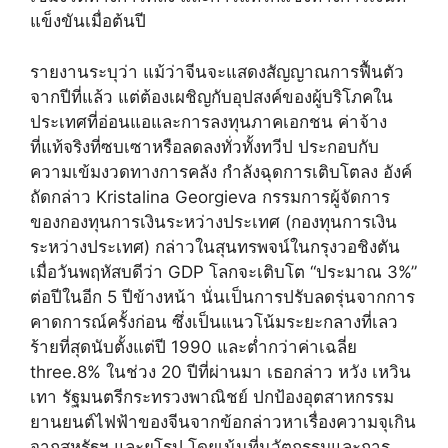
แข็งขันเมื่อต้นปี
รายงานระบุว่า แม้ว่าจีนจะแสดงสัญญาณการฟื้นตัว
จากปีที่แล้ว แต่ต้องเผชิญกับอุปสงค์ของผู้บริโภคใน
ประเทศที่อ่อนแอและการลงทุนภาคเอกชน ค่าจ้าง
ที่แท้จริงที่ซบเซาหรือลดลงทั่วทั้งทวีป ประกอบกับ
ความเข้มงวดทางการคลัง กำลังฉุดการเติบโตลง อังค์
ถัดกล่าว Kristalina Georgieva กรรมการผู้จัดการ
ของกองทุนการเงินระหว่างประเทศ (กองทุนการเงิน
ระหว่างประเทศ) กล่าวในสุนทรพจน์ในกรุงวอชิงตัน
เมื่อวันพฤหัสบดีว่า GDP โลกจะเติบโต “ประมาณ 3%”
ต่อปีในอีก 5 ปีข้างหน้า นั่นเป็นการปรับลดรุ่นจากการ
คาดการณ์ครั้งก่อน ซึ่งเป็นแนวโน้มระยะกลางที่เลว
ร้ายที่สุดนับตั้งแต่ปี 1990 และต่ำกว่าค่าเฉลี่ย
three.8% ในช่วง 20 ปีที่ผ่านมา เธอกล่าว หวัง เหวิน
เทา รัฐมนตรีกระทรวงพาณิชย์ ปกป้องอุตสาหกรรม
ยานยนต์ไฟฟ้าของจีนจากข้อกล่าวหาเรื่องความจุเกิน
จากสหรัฐฯ และยุโรป โดยเน้นที่นวัตกรรมและการ