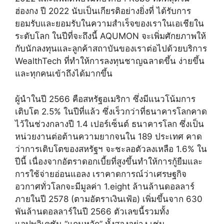
ฮ่องกง ปี 2022 นับเป็นเกียรติอย่างยิ่งที่ ได้รับการ
ยอมรับและยอมรับในความสำเร็จของเราในเอเชียใน
ระดับโลก ในปีที่จะถึงนี้ AQUMON จะเพิ่มศักยภาพให้
กับนักลงทุนและลูกค้าสถาบันของเราต่อไปด้วยบริการ
WealthTech ที่ทำให้การลงทุนชาญฉลาดขึ้น ง่ายขึ้น
และทุกคนเข้าถึงได้มากขึ้น
ผู้นำในปี 2566 คือสหรัฐอเมริกา ซึ่งมีแนวโน้มการ
เติบโต 2.5% ในปีที่แล้ว ซึ่งเร็วกว่าที่ธนาคารโลกคาด
ไว้ในช่วงกลางปี ​​1.4 เปอร์เซ็นต์ ธนาคารโลก ซึ่งเป็น
หน่วยงานต่อต้านความยากจนใน 189 ประเทศ คาด
ว่าการเติบโตของสหรัฐฯ จะชะลอตัวลงเหลือ 1.6% ใน
ปีนี้ เนื่องจากอัตราดอกเบี้ยที่สูงขึ้นทำให้การกู้ยืมและ
การใช้จ่ายอ่อนแอลง เราคาดการณ์ว่าเศรษฐกิจ
อวกาศทั่วโลกจะมีมูลค่า 1.eight ล้านล้านดอลลาร์
ภายในปี 2578 (ตามอัตราเงินเฟ้อ) เพิ่มขึ้นจาก 630
พันล้านดอลลาร์ในปี 2566 ตัวเลขนี้รวมทั้ง
แอปพลิเคชัน “แกนหลัก” ทั้งสองอย่าง เช่น