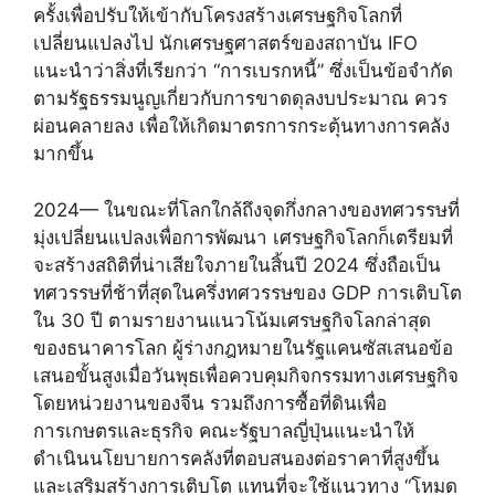
ครั้งเพื่อปรับให้เข้ากับโครงสร้างเศรษฐกิจโลกที่
เปลี่ยนแปลงไป นักเศรษฐศาสตร์ของสถาบัน IFO
แนะนำว่าสิ่งที่เรียกว่า “การเบรกหนี้” ซึ่งเป็นข้อจำกัด
ตามรัฐธรรมนูญเกี่ยวกับการขาดดุลงบประมาณ ควร
ผ่อนคลายลง เพื่อให้เกิดมาตรการกระตุ้นทางการคลัง
มากขึ้น
2024— ในขณะที่โลกใกล้ถึงจุดกึ่งกลางของทศวรรษที่
มุ่งเปลี่ยนแปลงเพื่อการพัฒนา เศรษฐกิจโลกก็เตรียมที่
จะสร้างสถิติที่น่าเสียใจภายในสิ้นปี 2024 ซึ่งถือเป็น
ทศวรรษที่ช้าที่สุดในครึ่งทศวรรษของ GDP การเติบโต
ใน 30 ปี ตามรายงานแนวโน้มเศรษฐกิจโลกล่าสุด
ของธนาคารโลก ผู้ร่างกฎหมายในรัฐแคนซัสเสนอข้อ
เสนอขั้นสูงเมื่อวันพุธเพื่อควบคุมกิจกรรมทางเศรษฐกิจ
โดยหน่วยงานของจีน รวมถึงการซื้อที่ดินเพื่อ
การเกษตรและธุรกิจ คณะรัฐบาลญี่ปุ่นแนะนำให้
ดำเนินนโยบายการคลังที่ตอบสนองต่อราคาที่สูงขึ้น
และเสริมสร้างการเติบโต แทนที่จะใช้แนวทาง “โหมด