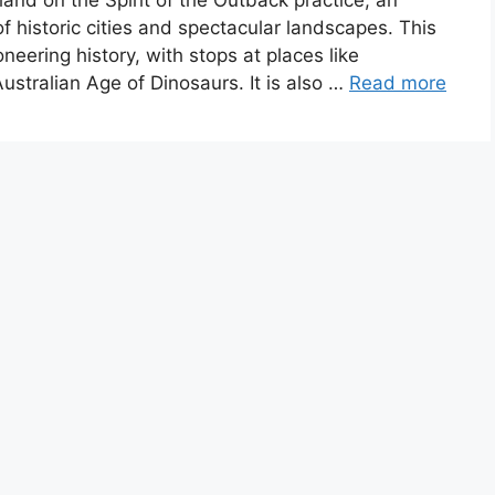
nd on the Spirit of the Outback practice, an
f historic cities and spectacular landscapes. This
oneering history, with stops at places like
stralian Age of Dinosaurs. It is also …
Read more