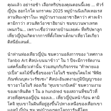
คุณแล้ว อย่ารอช้า เลือกทริปของคุณตอนนี้เลย … ทัวร์
ญี่ปุ่น ฮอกไกโด มกราคม 2025 หมู่บ้านนิงเกิลเทอเรส
ลานหิมะฟุราโนะ หมู่บ้านราเมงอาซาฮิคาว่า ศาลเจ้า
คามิกาว่า สวนสัตว์อาซาฮิยาม่า ชมขบวนพาเหรด
เพนกวิน… เพราะเชื่อว่าหลายบ้านเลยค่ะ ที่ทริปพาลูก
เที่ยวญี่ปุ่นเกิดจากการที่ตั้งใจพาเด็กมาเที่ยวโตเกียว
ดิสนีย์แลนด์..
นำท่านท่องเทียวญี่ปุ่น ชมความอลังการของ “เทศกาล
Tanbo Art ศิลปะบนนาข้าว” ใน 1 ปีจะมีการจัดงาน
แค่ครั้งเดียวเท่านั้น ร่วมสนุกกับกิจกรรม “ทำพายแอ
ปเปิ้ล” ผลไม้ขึ้นชื่อของอาโอโมริ ชมหุ่นโคมไฟ “พิพิธ
ภัณฑ์เนบุตะวะรัซเซะ” ศิลปะอันงดงามภูมิปัญญาของ
ชาวอาโอโมริ ล่องเรือ “หุบเขาเกบิเคย์” ชมความงาม
ของผาหินติด 1 ใน a hundred ของสถานที่ชมวิวที่
สวยที่สุดของญี่ปุ่น จองเล… เที่ยวญี่ปุ่นหน้าร้อน คามิ
โคจิ หุบเขาในฝันที่อยู่สูงขึ้นไปทางเหนือของเทือกเขา
แอลป์ ญี่ปุ่น ชม หมู่บ้านมรดกโลกการันตีโดย