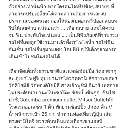
ตัวอย่างเท่านั้นน้า หากใครสนใจทริปชิลๆ สบายๆ ที่
สามารถปรับเปลี่ยนได้ตามความต้องการและงบ
ประมาณของตนเอง ลองให้น้องเบค่อนทริปออกแบบท
ริปให้เลยค้าบ แน่นอนว่า … เที่ยวสบาย แถมได้ครบ
จบ ฟิน ประทับใจแน่นอน …. เป็นพิพิธภัณฑ์ที่รวบรวม
รถไฟที่เคยถูกใช้งานมาแล้วทั้งรถไฟไอน้ำ รถไฟชิน
กันเซ็น รถไฟอื่นๆมาแสดง โดยที่เปิดให้เด็กๆสามารถ
เดินเข้าไปชมในรถไฟได้..
เที่ยวจัดเต็มทั้งธรรมชาติและแหล่งช้อปปิ้ง วัดอาซากุ
สะ ภูเขาไฟฟูจิ หุบเขานรกโอวาคุดานิ สักการะขอพร
วัดคิโยมิสึ วัดทองคิโยมิสึ ศาลเจ้าฟูชิมิ อินาริ เทศกาล
ไฟประดับนาบานะโนะซาโตะ ช้อปปิ้งชินจูกุ, ชินไซ
บาชิ,Gotemba premium outlet Mitsui Outletพัก
โรงแรมออนเซ็น 1 คืน พักย่านช้อปปิ้ง three คืน //
น้ำหนักกระเป๋า 25 กก. นำท่านท่องเที่ยวญี่ปุ่น เส้น
ทางคามิโคจิ สวรรค์บนดินแห่งเทือกเขาแอลป์