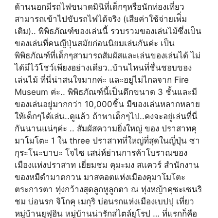
ด้านนอกมีรถไฟขนาดมินิที่เด็กๆหรือนักท่องเที่ยว
สามารถเข้าไปขับรถไฟได้จริง (เสียค่าใช้จ่ายเพ่ิ่ม
เติม).. พิพิธภัณฑ์ของเล่นนี้ รวบรวมของเล่นไม้ซึ่งเป็น
ของเล่นที่คนญีปุ่นสมัยก่อนนิยมเล่นกันค่ะ เป็น
พิพิธภัณฑ์ที่เด็กๆสามารถสัมผัสและเล่นของเล่นได้ ไม่
ได้มีไว้โชว์เพียงอย่างเดียว..บ้านไหนที่ชื่นชอบของ
เล่นไม้ ที่นี่น่าสนใจมากค่ะ และอยู่ไม่ไกลจาก Fire
Museum ค่ะ.. พิพิธภัณฑ์นี้เป็นตึกขนาด 3 ชั้นและมี
ของเล่นอยู่มากกว่า 10,000ชิ้น มีของเล่นหลากหลาย
ให้เด็กๆได้เล่น..ดูแล้ว ถ้าพาเด็กๆไป..คงจะอยู่เล่นที่นี่
กันนานแน่ๆค่ะ .. สัมผัสความยิ่งใหญ่ ของ ปราสาทคุ
มาโมโตะ 1 ใน three ปราสาทที่ใหญ่ที่สุดในญี่ปุ่น ซา
กุระโนะบาบะ โจไซ เสน่ห์ย่านการค้าโบราณของ
เมืองแห่งปราสาท เยี่ยมชม คุมะมง สแควร์ สำนักงาน
ของหมีดำมาดกวน มาสคอตแห่งเมืองคุมาโมโตะ
ตระการตา ทุ่งกว้างสุดลูกหูลูกตา ณ ทุ่งหญ้าคุซะเซนริ
ชม บ่อนรก จิโกคุ เมกุริ บ่อนรกแห่งเมืองเบปปุ เที่ยว
หมู่บ้านยุฟุอิน หมู่บ้านน่ารักสไตล์ยุโรป … ที่แรกก็คือ