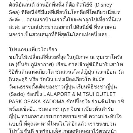
ดิสนีย์แลนด์ ส่วนอีกที่หนึ่ง ก็คือ ดิสนีย์ซี (Disney
Sea) ที่ดิสนีย์ซีมีแค่ที่เดียวในโลกคือที่โตเกียวเนี่ยแห
ล่ะค่ะ .. ตอนแรกบ้านเราตั้งใจจะพาลูกไปเที่ยวที่นี่แห
ล่ะค่ะ อารมณ์ประมาณอยากไปดิสนีย์ซี ที่หลายคน
มองว่าเป็นสวนสนุกที่ดีที่สุดในโลกแห่งหนึ่งเลย..
โปรแกรมเที่ยวโตเกียว
ชมใบไม้เปลี่ยนสีที่สวยที่สุดในภูมิภาค ณ หุบเขาโครัง
เค (ขึ้นกับภูมิอากาศ) เยือน ศาลเจ้าฟูชิมิอินาริ เสาโท
ริอิพันต้นแห่งเกียวโต ชมสวนสไตล์ญี่ปุ่น และเยือน วัด
กินคะคุจิ หรือ วัดเงิน แห่งเมืองเกียวโต สัมผัส
วัฒนธรรมดั้งเดิมของชาวญี่ปุ่น เรียนพิธีชงชาญี่ปุ่น
(Sado) ช้อปปิ้ง LALAPORT & MITSUI OUTLET
PARK OSAKA KADOMA ช้อปปิ้งจุใจ ย่านชินไซบาชิ
พร้อมเช็คอิ… ชมดอกซากุระ จิบชาเขียวต้นตำรับ
ญี่ปุ่น ท่ามกลางบรรยากาศธรรมชาติ ความประทับใจ
แบบนี้ ที่คุณจะหาที่ไหนไม่ได้อีกแล้ว เราขนขบวน
โปรโมชั่นดี ๆ พร้อมแพ็คเกจสุดพิเศษมาไว้ตรงหน้า