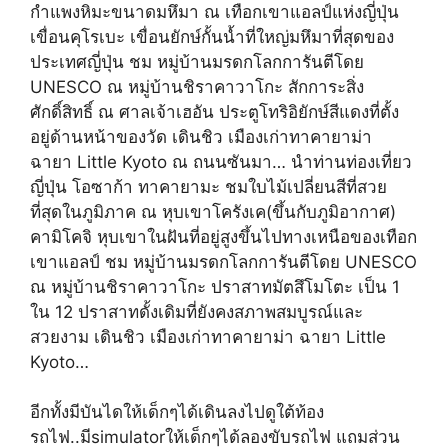
กำแพงหิมะขนาดมหึมา ณ เทือกเขาแอลป์แห่งญี่ปุ่น
เขื่อนคุโรเบะ เขื่อนยักษ์กั้นน้ำที่ใหญ่มหึมาที่สุดของ
ประเทศญี่ปุ่น ชม หมู่บ้านมรดกโลกการันตีโดย
UNESCO ณ หมู่บ้านชิราคาวาโกะ สักการะสิ่ง
ศักดิ์สิทธิ์ ณ ศาลเจ้าเฮอัน ประตูโทริอิยักษ์สีแดงที่ตั้ง
อยู่ด้านหน้าของวัด เดินชิว เมืองเก่าทาคายาม่า
ฉายา Little Kyoto ณ ถนนซันมา… นำท่านท่องเที่ยว
ญี่ปุ่น โอซาก้า ทาคายามะ ชมใบไม้เปลี่ยนสีที่สวย
ที่สุดในภูมิภาค ณ หุบเขาโครังเค(ขึ้นกับภูมิอากาศ)
คามิโคจิ หุบเขาในฝันที่อยู่สูงขึ้นไปทางเหนือของเทือก
เขาแอลป์ ชม หมู่บ้านมรดกโลกการันตีโดย UNESCO
ณ หมู่บ้านชิราคาวาโกะ ปราสาทมัตสึโมโตะ เป็น 1
ใน 12 ปราสาทดั้งเดิมที่ยังคงสภาพสมบูรณ์และ
สวยงาม เดินชิว เมืองเก่าทาคายาม่า ฉายา Little
Kyoto…
อีกทั้งมีบันไดให้เด็กๆได้เดินลงไปดูใต้ท้อง
รถไฟ..มีsimulatorให้เด็กๆได้ลองขับรถไฟ แถมส่วน