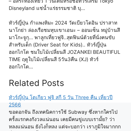
– อิสระท่องเที่ยว 1 วันเต็มหรือชื้อทัวร์เสริม Tokyo
Disneyland แช่น้ำแร่ธรรมชาติ บุ…
ทัวร์ญี่ปุ่น กำแพงหิมะ 2024 วัดเบียวโดอิน ปราสาท
นาโกย่า ล่องเรือชมหุบเขาเอนะ – ออนเซ็น หมู่บ้านสึ
มาโกะจูกุ… พาลูกเที่ยวฟูจิ..สุดฟินน์ด้วยที่นั่งคนขับ
สำหรับเด็ก (Driver Seat for Kids).. ทัวร์ญี่ปุ่น
ฮอกไกโด ชมใบไม้เปลี่ยนสี JOZANKEI BEAUTIFUL
TIME ฤดูใบไม้เปลี่ยนสี 5วัน3คืน (XJ) ทัวร์
ฮอกไกโด…
Related Posts
ทัวร์ญี่ปุ่น โตเกียว ฟูจิ สกี 5 วัน Three คืน เที่ยวปี
2566
ขอดอกจัน ถึงเทคนิคการใช้ Subway ซึ่งหากใครไป
ครั้งแรกคงกังวลแน่นอน เคยมีคนขู่แบบเรามั้ย? ว่า
หลงแน่นอน ยังไงก็หลง แต่จะบอกว่า เราภูมิใจมากกก