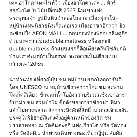
เตะ ฮาโกดาเตะไนท์วิว เมืองฮาโกดาเตะ … ทัวร์
ฮอกไกโด ใบไม้เปลี่ยนสี 2567 นินเขาแห่ง
พระพุทธเจ้า รูปปั้นหินจำลองโมอาย เมืองฟุราโน่-
หมู่บ้านเทพนิยายนิงเกิ้ลเทอเรส เมืองอาซาฮิกาว่า อิส
ระช้อปปิ้ง AEON MALL… ตอนจองห้องพักอย่าลืมดูดีๆ
ด้วยนะคะว่าเป็นdouble mattress หรือsmall
double mattress ถ้าแบบแรกก็คือเตียงควีนไซส์ปกติ
บ้านเราค่ะแต่ถ้าเป็นsmall จะกลายเป็นเตียงแบบ
กว้างแค่120ซม.
นำท่านท่องเที่ยวญี่ปุ่น ชม หมู่บ้านมรดกโลกการันตี
โดย UNESCO ณ หมู่บ้านชิราคาวาโกะ ชม สะพาน
โทเก็ตสึเคียว ข้ามแม่น้ำโออิงาว่าบริเวณเชิงเขาอารา
ชิยาม่า ชม สวนป่าไผ่ ชื่อดังของอาราชิยาม่า ที่มา
แล้วไม่ควรพลาด สักการะสิ่งศักดิ์สิทธิ์ ณ ศาลเจ้าเฮอัน
ประตูโทริอิยักษ์สีแดงตั้งอยู่ด้านหน้าของวัด ชม
ปราสาททอง ณ วัดคินคะคุจิ แห่งเกียวโต หรือ วัดทอง
หรือ วัดอิคคิ… นำท่านเดินทางท่องเที่ยวญี่ปุ่น สัมผัส