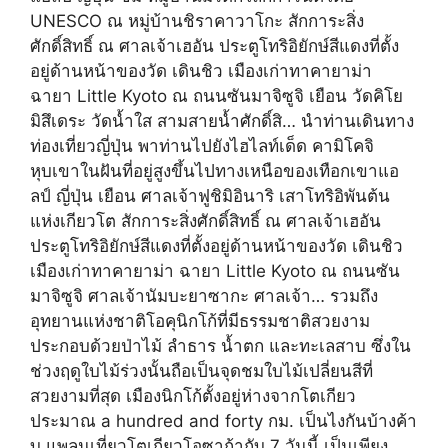
UNESCO ณ หมู่บ้านชิราคาวาโกะ สักการะสิ่ง
ศักดิ์สิทธิ์ ณ ศาลเจ้าเฮอัน ประตูโทริอิยักษ์สีแดงที่ตั้ง
อยู่ด้านหน้าของวัด เดินชิว เมืองเก่าทาคายาม่า
ฉายา Little Kyoto ณ ถนนซันมาจิซูจิ เยือน วัดคิโย
มิสึเดระ วัดน้ำใส สามสายน้ำศักดิ์สิ… นำท่านเดินทาง
ท่องเที่ยวญี่ปุ่น พาท่านไปยังไฮไลท์เด็ด คามิโคจิ
หุบเขาในฝันที่อยู่สูงขึ้นไปทางเหนือของเทือกเขาแอ
ลป์ ญี่ปุ่น เยือน ศาลเจ้าฟูชิมิอินาริ เสาโทริอิพันต้น
แห่งเกียวโต สักการะสิ่งศักดิ์สิทธิ์ ณ ศาลเจ้าเฮอัน
ประตูโทริอิยักษ์สีแดงที่ตั้งอยู่ด้านหน้าของวัด เดินชิว
เมืองเก่าทาคายาม่า ฉายา Little Kyoto ณ ถนนซัน
มาจิซูจิ ศาลเจ้านัมบะยาซากะ ศาลเจ้า… รวมถึง
อุทยานแห่งชาติโอคุนิกโก้ที่มีธรรมชาติสวยงาม
ประกอบด้วยป่าไม้ ลำธาร น้ำตก และทะเลสาบ ซึ่งใน
ช่วงฤดูใบไม้ร่วงนั้นถือเป็นจุดชมใบไม้เปลี่ยนสีที่
สวยงามที่สุด เมืองนิกโก้ตั้งอยู่ห่างจากโตเกียว
ประมาณ a hundred and forty กม. เป็นไงกันบ้างค้า
บ แพลนเที่ยวโตเกียวโอซาก้ากับ 7 วันนี้ เป็นเพียง