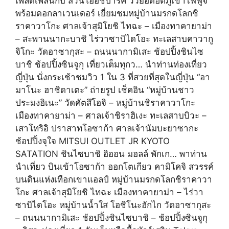
เพลิดเพลินกับ สวนโออิชิปาร์ค วิวยอดฮิตภูเขาไฟฟูจิ
พร้อมดอกลาเวนเดอร์ เยี่ยมชมหมู่บ้านมรกดโลกชิ
ราคาวาโกะ ศาลเจ้าสุมิโยชิ ไทฉะ – เมืองทาคายาม่า
– สะพานนากะบาชิ ไร่วาซาบิไดโอะ ทะเลสาบคาวากู
จิโกะ วัดอาซากุสะ – ถนนนากามิเสะ ช้อปปิ้งชินไซ
บาชิ ช้อปปิ้งซินจูกุ เที่ยวเต็มทุกว… นำท่านท่องเที่ยว
ญี่ปุ่น นั่งกระเช้าชมวิว 1 ใน 3 ที่สวยที่สุดในญี่ปุ่น “อา
มาโนะ ฮาชิดาเตะ” ถ่ายรูป เช็คอิน “หมู่บ้านชาว
ประมงอิเนะ” วัดคัตสึโอจิ – หมู่บ้านชิราคาวาโกะ
เมืองทาคายาม่า – ศาลเจ้าชิราฮิเงะ ทะเลสาบบิวะ –
เสาโทริอิ ปราสาทโอซาก้า ศาลเจ้านัมบะยาซากะ
ช้อปปิ้งจุใจ MITSUI OUTLET JR KYOTO
SATATION ชินไซบาชิ อิออน มอลล์ พักเก… พาท่าน
นำเที่ยว บินเข้าโอซาก้า ออกโตเกียว คามิโคจิ สวรรค์
บนดินแห่งเทือกเขาแอลป์ หมู่บ้านมรกดโลกชิราคาวา
โกะ ศาลเจ้าสุมิโยชิ ไทฉะ เมืองทาคายาม่า – ไร่วา
ซาบิไดโอะ หมู่บ้านน้ำใส โอชิโนะฮักไก วัดอาซากุสะ
– ถนนนากามิเสะ ช้อปปิ้งชินไซบาชิ – ช้อปปิ้งซินจูกุ