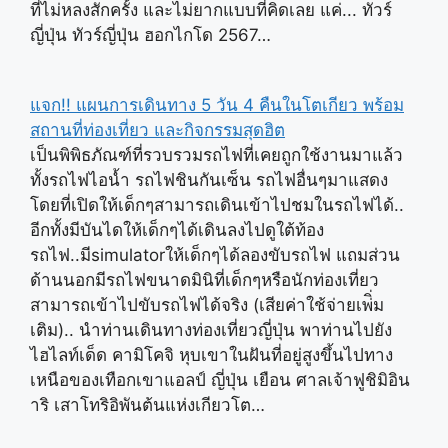
ที่ไม่หลงสักครั้ง และไม่ยากแบบที่คิดเลย แค่... ทัวร์
ญี่ปุ่น ทัวร์ญี่ปุ่น ฮอกไกโด 2567…
แจก!! แผนการเดินทาง 5 วัน 4 คืนในโตเกียว พร้อม
สถานที่ท่องเที่ยว และกิจกรรมสุดฮิต
เป็นพิพิธภัณฑ์ที่รวบรวมรถไฟที่เคยถูกใช้งานมาแล้ว
ทั้งรถไฟไอน้ำ รถไฟชินกันเซ็น รถไฟอื่นๆมาแสดง
โดยที่เปิดให้เด็กๆสามารถเดินเข้าไปชมในรถไฟได้..
อีกทั้งมีบันไดให้เด็กๆได้เดินลงไปดูใต้ท้อง
รถไฟ..มีsimulatorให้เด็กๆได้ลองขับรถไฟ แถมส่วน
ด้านนอกมีรถไฟขนาดมินิที่เด็กๆหรือนักท่องเที่ยว
สามารถเข้าไปขับรถไฟได้จริง (เสียค่าใช้จ่ายเพ่ิ่ม
เติม).. นำท่านเดินทางท่องเที่ยวญี่ปุ่น พาท่านไปยัง
ไฮไลท์เด็ด คามิโคจิ หุบเขาในฝันที่อยู่สูงขึ้นไปทาง
เหนือของเทือกเขาแอลป์ ญี่ปุ่น เยือน ศาลเจ้าฟูชิมิอิน
าริ เสาโทริอิพันต้นแห่งเกียวโต…