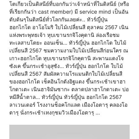
โตเกียวเป็นดิสนีย์ที่บอกกันว่าเจ้าหน้าที่ในดิสนีย์ (หรือ
ที่เรียกกันว่า cast member) มี service mind เป็นอัน
ดับต้นๆในดิสนีย์ทั่วโลกกันเลยค่ะ.. ทัวร์ญี่ปุ่น
ฮอกไกโด อาโอโมริ ใบไม้เปลี่ยนสี ตุลาคม 2567 เนิน
แห่งพระพุทธเจ้า หุบเขานรกจิโงคุดานิ ล่องเรือชม
ทะเลสาบโตยะ ออนเซ็น… ทัวร์ญี่ปุ่น ฮอกไกโด ใบไม้
เปลี่ยนสี 2567 ชมความงามใบไม้เปลี่ยนสีก่อนใคร ณ
เกาะฮอกไกโด หุบเขานรกจิโกคุดานิ สะพานแดงโจ
ซังเค ขึ้นกระเช้าอุสุซัง… ทัวร์ญี่ปุ่น ฮอกไกโด ใบไม้
เปลี่ยนสี 2567 สัมผัสความโรแมนติกใบไม้เปลี่ยนสี
ของฮอกไกโด เช็คอินโกดังอิฐแดง ขึ้นกระเช้าเขาฮา
โกดาเตะ เนินฮาจิมันซากะ ตลาดปลาฮาโกดาเตะ บ่อ
หมีสีน้ำตาล… ทัวร์ญี่ปุ่น ทัวร์ญี่ปุ่น ฮอกไกโด 2567
ลาเวนเดอร์ โรงงานช็อคโกแลต เมืองโอตารุ คลองโอ
ตารุ นั่งกระเช้าเทงกุชมวิวเมืองโอตารุ …