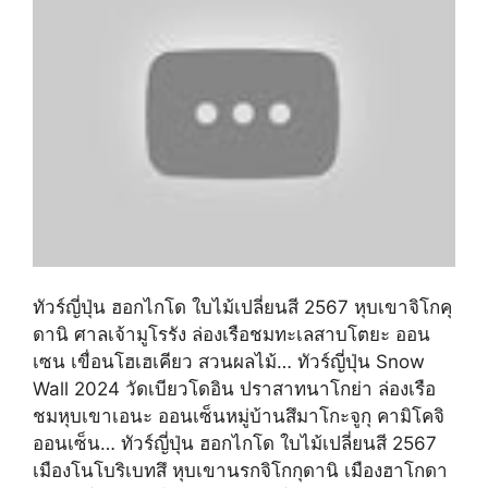
ทัวร์ญี่ปุ่น ฮอกไกโด ใบไม้เปลี่ยนสี 2567 หุบเขาจิโกคุ
ดานิ ศาลเจ้ามูโรรัง ล่องเรือชมทะเลสาบโตยะ ออน
เซน เขื่อนโฮเฮเคียว สวนผลไม้… ทัวร์ญี่ปุ่น Snow
Wall 2024 วัดเบียวโดอิน ปราสาทนาโกย่า ล่องเรือ
ชมหุบเขาเอนะ ออนเซ็นหมู่บ้านสึมาโกะจูกุ คามิโคจิ
ออนเซ็น… ทัวร์ญี่ปุ่น ฮอกไกโด ใบไม้เปลี่ยนสี 2567
เมืองโนโบริเบทสึ หุบเขานรกจิโกกุดานิ เมืองฮาโกดา