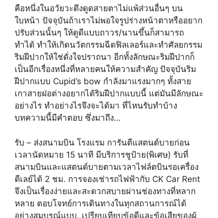
คือหนึ่งในอวัยวะดึงดูดสายตาไม่แพ้ส่วนอื่นๆ บน
ใบหน้า ปัจจุบันถ้าเราไม่พอใจรูปร่างหน้าตาหรืออยาก
ปรับส่วนนั้นๆ ให้ดูดีแบบถาวร/นานขึ้นก็สามารถ
ทำได้ ทำให้เกิดนวัตกรรมฉีดฟิลเลอร์และทำศัลยกรรม
ริมฝีปากให้ใช่ดั่งใจปราถนา อีกทั้งลักษณะริมฝีปากก็
เป็นอีกเรื่องหนึ่งที่หลายคนให้ความสำคัญ ปัจจุบันริม
ฝีปากแบบ Cupid’s bow กำลังมาแรงมากๆ ทั้งสาย
เกาสายฝอต่างอยากได้ริมฝีปากแบบนี้ แต่มันมีลักษณะ
อย่างไร ทำอย่างไรจึงจะได้มา ที่ไหนรับทำบ้าง
บทความนี้มีคำตอบ ซึ่งมาถึง…
รับ – ส่งสนามบิน โรงแรม การันตีแสตนด์บายก่อน
เวลานัดหมาย 15 นาที มีบริการชูป้าย(พิเศษ) รับที่
สนามบินและแสตนด์บายตามเวลาไฟล์ตบินรอเครื่อง
ดีเลย์ได้ 2 ชม. การจองเช่ารถไฟฟ้ากับ CK Car Rent
จึงเป็นเรื่องง่ายและสะดวกสบายผ่านช่องทางที่หลาก
หลาย ตอบโจทย์การเดินทางในทุกสถานการณ์ได้
อย่างสมบูรณ์แบบ. เปรียบเทียบข้อดีและข้อเสียของผู้