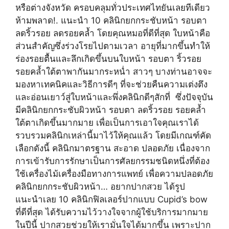
หรือต่างจังหวัด ครอบคลุมทั่วประเทศไทยันเลยทีเดียว
ห้ามพลาด!. แนะนำ 10 คลินิกยกกระชับหน้า รอบตา
ลดริ้วรอย ลดรอยคล้ำ โดยคุณหมอที่ดีที่สุด ใบหน้าคือ
ส่วนสำคัญซึ่งร่วงโรยไปตามเวลา อายุที่มากขึ้นทำให้
ร่องรอยตื้นและลึกเกิดขึ้นบนใบหน้า รอบตา ริ้วรอย
รอยคล้ำใต้ตาพากันมากระหน่ำ สาวๆ บางท่านอาจจะ
มองหาเทคนิคและวิธีการดีๆ ที่จะช่วยคืนความเต่งตึง
และอ่อนเยาว์สู่ใบหน้าและพึ่งคลินิกดีๆสักที่ ซึ่งปัจจุบัน
มีคลินิกยกกระชับผิวหน้า รอบตา ลดริ้วรอย รอยคล้ำ
ใต้ตาเกิดขึ้นมากมาย เพื่อเป็นการเอาใจคุณเราได้
รวบรวมคลินิกเหล่านี้มาไว้ให้คุณแล้ว โดยมีเกณฑ์คัด
เลือกดังนี้ คลินิกมาตรฐาน สะอาด ปลอดภัย เนื่องจาก
การเข้ารับการรักษาเป็นการศัลยกรรมชนิดหนึ่งที่ต้อง
ใช้เครื่องไม้เครื่องมือทางการแพทย์ เพื่อความปลอดภัย
คลินิกยกกระชับผิวหน้า… อยากปากสวย ได้รูป
แนะนำเลย 10 คลินิกฟิลเลอร์ปากแบบ Cupid’s bow
ที่ดีที่สุด ได้รับความไว้วางใจจากผู้ใช้บริการมากมาย
ในปีนี้ ปากสวยช่วยให้เรามั่นใจได้มากขึ้น เพราะปาก