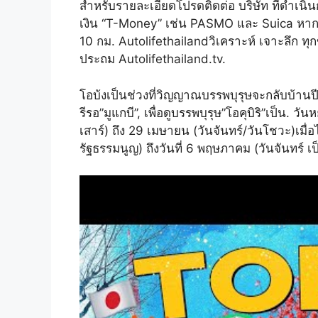
สำหรับรายละเอียดโปรดติดต่อ บริษัท ที่ดำเนิ
เงิน “T-Money” เช่น PASMO และ Suica หากค
10 กม. Autolifethailandวิเคราะห์ เจาะลึก ทุ
ประถม Autolifethailand.tv.
โอบ้งเป็นช่วงที่วิญญาณบรรพบุรุษจะกลับบ้านปี
รีรอ”มูแกบี”, เพื่อดูบรรพบุรุษ”โอคุบิริ”เป็น. วั
เสาร์) ถึง 29 เมษายน (วันจันทร์/วันโชวะ)เมื่อไ
รัฐธรรมนูญ) ถึงวันที่ 6 พฤษภาคม (วันจันทร์ เ