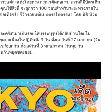
นการแต่ละแห่งโดยตรง กรุณาติดต่อเรา. เกาหลีมีบัตรเติม
ุณใช้สิ่งนี้ จะถูกกว่า 100 วอนสำหรับระยะทางภายใน
กข้อเท็จจริง รีวิวรถยนต์แบบตรงไปตรงมา โดย นิธิ ท้วม
ละครั้ง“เผาเป็นรอยให้บรรพบุรุษได้กลับบ้านโดยไม่
นหยุดต่อเนื่องในปฏิทินคือ3 วัน ตั้งแต่วันที่ 27 เมษายน (วัน
ร,four วัน ตั้งแต่วันที่ 3 พฤษภาคม (วันพุธ วัน
ป็นวันหยุดชดเชย)..