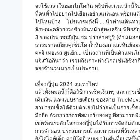
จะใช้เวลาในฮอกไกโดกัน ทริปที่จะแนะนำนี้ร
ที่คนทั่วไปอยากไปเยือนอย่างแน่นอน พร้อมแล้ว
ไปไหนบ้าง โปรแกรมดังนี้ … นำท่านเดินทางท่
ลักษณะคล้ายงวงช้างหันหน้าสู่ทะเลจีน พิพิธภัณฑ์ส
3 ของประเทศญี่ปุ่น ชม ปราสาทชูริ (ด้านน
ธารมรกตเกียวคุเซ็นโด ถ้ำหินงอก และหินย้อย
คะจิ เทอเรส ศูนย์ก… เป็นสถานที่เป็นตัวแทน
แจ้ง”โอกินาว่า (รวมถึงเกาะห่างไกลเช่นอิชิงากิ
จองจำนวนมากเป็นประกาย.
เที่ยวญี่ปุ่น 2024 งบเท่าไหร่
แล้วทั้งหมดนี้ ก็คือวิธีการเช็คเงินทรู และการ
เติมเงิน และแบบรายเดือน ของค่าย TrueMove 
สามารถเช็คได้ด้วยตัวเองไม่ว่าจะเป็นการเช็ค
มือถือ ด้วยการกดรหัสเบอร์ของทรู ที่สามารถ
เขตร้อนระดับโลกของญี่ปุ่นได้รับการจัดอันด
การพักผ่อน ประสบการณ์ และการเล่นที่ล้นหลาม
ยังไฮไลท์เด็ด คามิโคจิ หุบเขาในฝันที่อยู่สูงขึ