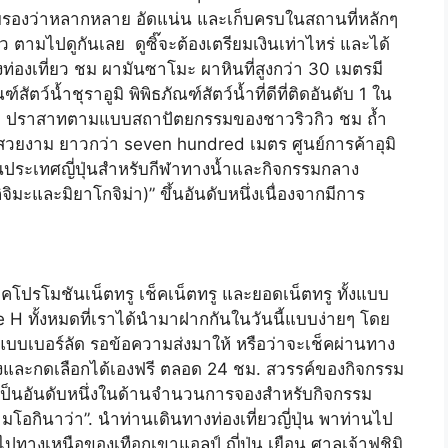
ับรองว่าหลากหลาย อัดแน่น และเก็บครบในสถานที่หลักๆ
 ตามไปดูกันเลย ดูซิ๊จะต้องเตรียมเงินเท่าไหร่ และได้
องเที่ยว ชม ผามันซาโมะ ผาหินที่สูงกว่า 30 เมตรมี
ัตว์น้ำชุราอูมิ พิพิธภัณฑ์สัตว์น้ำที่ดีที่ติดอันดับ 1 ใน
อก) ปราสาทตามแบบสถาปัตยกรรมของชาวริวกิว ชม ถ้ำ
สวยงาม ยาวกว่า seven hundred เมตร ศูนย์การค้าอุมิ
ในประเทศญี่ปุ่นสำหรับกีฬาทางน้ำและกิจกรรมกลาง
จิมะและมิยาโกจิม่า)” ขึ้นอันดับหนึ่งเนื่องจากมีการ
เช็คโปรโมชันเน็ตทรู เช็คเน็ตทรู และยอดเน็ตทรู ทั้งแบบ
H ทั้งหมดที่เราได้นำมาฝากกันในวันนี้แบบง่ายๆ โดย
แบบเบอร์ลัด รอข้อความส่งมาให้ หรือว่าจะเช็คผ่านทาง
ฟังและกดเลือกได้เองฟรี ตลอด 24 ชม. สวรรค์ของกิจกรรม
ับเป็นอันดับหนึ่งในด้านจำนวนการจองสำหรับกิจกรรม
โอกินาว่า”. นำท่านเดินทางท่องเที่ยวญี่ปุ่น พาท่านไป
้นไปทางเหนือของเทือกเขาแอลป์ ญี่ปุ่น เยือน ศาลเจ้าฟูชิมิ