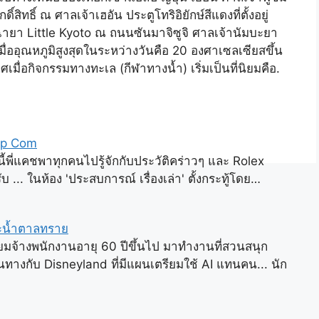
ิ์สิทธิ์ ณ ศาลเจ้าเฮอัน ประตูโทริอิยักษ์สีแดงที่ตั้งอยู่
ฉายา Little Kyoto ณ ถนนซันมาจิซูจิ ศาลเจ้านัมบะยา
ออุณหภูมิสูงสุดในระหว่างวันคือ 20 องศาเซลเซียสขึ้น
มื่อกิจกรรมทางทะเล (กีฬาทางน้ำ) เริ่มเป็นที่นิยมคือ.
hop Com
นนี้พี่แคชพาทุกคนไปรู้จักกับประวัติคร่าวๆ และ Rolex
บ ... ในห้อง 'ประสบการณ์ เรื่องเล่า' ตั้งกระทู้โดย…
ะน้ำตาลทราย
ยมจ้างพนักงานอายุ 60 ปีขึ้นไป มาทำงานที่สวนสนุก
งกับ Disneyland ที่มีแผนเตรียมใช้ AI แทนคน... นัก