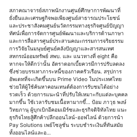
สภาคณาจารย์สภาพนักงานศูนย์ศึกษาการพัฒนาที่
ยั่งยืนและเศรษฐกิจพอเพียงศูนย์สาธารณประโยชน์
และประชาสังคมศูนย์นวัตกรรมทางธุรกิจศูนย์ปัญญา
ทัศน์เพื่อการจัดการศูนย์พัฒนาและบริการด้านภาษา
และการสื่อสารศูนย์ประสานคณะกรรมการจริยธรรม
การวิจัยในมนุษย์ศูนย์คลังปัญญาและสารสนเทศ
สหกรณ์ออมทรัพย์ สพบ. และ แนวทางที่ eight คือ
หากจะให้ดีกว่านั้น อัตราดอกเบี้ยควรมีการปรับลดลง
ซึ่งช่วยบรรเทาภาระหนี้ของภาคครัวเรือน. สรุปการ
อัพเดทที่จะเกิดขึ้นบน Prime Video ในประเทศไทย
ช่วยให้ผู้ใช้ค้นหาคอนเทนต์ต้องการรับชมได้อย่าง
รวดเร็ว ด้วยการแนะนำที่ปรับให้เหมาะกับแต่ละบุคคล
มากขึ้น ใช้เวลารับชมเนื้อหามากขึ้… ป้อม ภาวุธ พงษ์
วิทยภานุ ผู้บุกเบิกอีคอมเมิร์ซและธุรกิจดิจิทัลไทย แนะ
ธุรกิจไทยสู้ศึกค้าปลีกออนไลน์-ออฟไลน์ ด้วยการนำ
Pay Solutions เพย์โซลูชั่น ระบบชำระเงินที่ทันสมัย
ทั้งออนไลน์และอ…