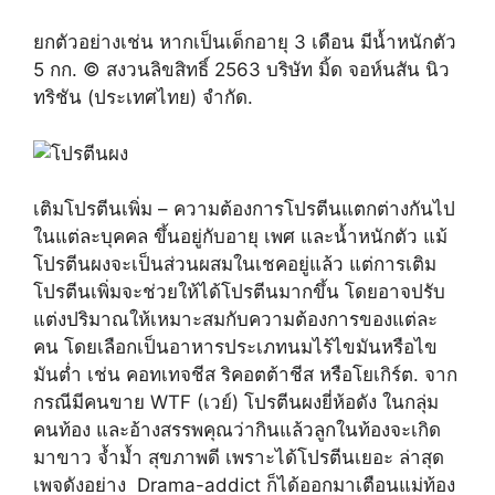
ยกตัวอย่างเช่น หากเป็นเด็กอายุ 3 เดือน มีน้ำหนักตัว
5 กก. © สงวนลิขสิทธิ์ 2563 บริษัท มิ้ด จอห์นสัน นิว
ทริชัน (ประเทศไทย) จำกัด.
เติมโปรตีนเพิ่ม – ความต้องการโปรตีนแตกต่างกันไป
ในแต่ละบุคคล ขึ้นอยู่กับอายุ เพศ และน้ำหนักตัว แม้
โปรตีนผงจะเป็นส่วนผสมในเชคอยู่แล้ว แต่การเติม
โปรตีนเพิ่มจะช่วยให้ได้โปรตีนมากขึ้น โดยอาจปรับ
แต่งปริมาณให้เหมาะสมกับความต้องการของแต่ละ
คน โดยเลือกเป็นอาหารประเภทนมไร้ไขมันหรือไข
มันต่ำ เช่น คอทเทจชีส ริคอตต้าชีส หรือโยเกิร์ต. จาก
กรณีมีคนขาย WTF (เวย์) โปรตีนผงยี่ห้อดัง ในกลุ่ม
คนท้อง และอ้างสรรพคุณว่ากินแล้วลูกในท้องจะเกิด
มาขาว จ้ำม้ำ สุขภาพดี เพราะได้โปรตีนเยอะ ล่าสุด
เพจดังอย่าง Drama-addict ก็ได้ออกมาเตือนแม่ท้อง