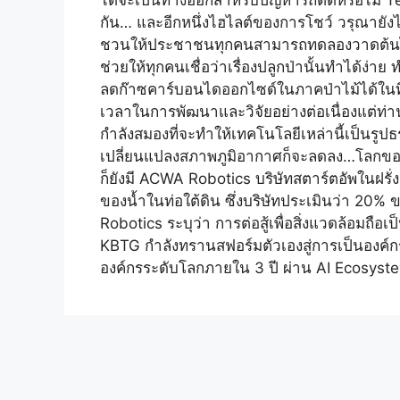
ได้จะเป็นทางออกสำหรับปัญหารถติดหรือไม่ T
กัน… และอีกหนึ่งไฮไลต์ของการโชว์ วรุณายังได
ชวนให้ประชาชนทุกคนสามารถทดลองวาดต้นไม้ผ
ช่วยให้ทุกคนเชื่อว่าเรื่องปลูกป่านั้นทำได้ง
ลดก๊าซคาร์บอนไดออกไซด์ในภาคป่าไม้ได้ในที่สุ
เวลาในการพัฒนาและวิจัยอย่างต่อเนื่องแต่ท่า
กำลังสมองที่จะทำให้เทคโนโลยีเหล่านี้เป็นร
เปลี่ยนแปลงสภาพภูมิอากาศก็จะลดลง…โลกของเ
ก็ยังมี ACWA Robotics บริษัทสตาร์ตอัพในฝรั
ของน้ำในท่อใต้ดิน ซึ่งบริษัทประเมินว่า 20% 
Robotics ระบุว่า การต่อสู้เพื่อสิ่งแวดล้อมถือ
KBTG กำลังทรานสฟอร์มตัวเองสู่การเป็นองค์ก
องค์กรระดับโลกภายใน 3 ปี ผ่าน AI Ecosys