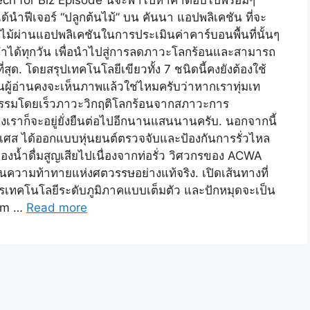
ech for Biz Episode นี้จะพาไปหาคำตอบไปพร้อมๆ
้นำฟีเจอร์ “ปลูกต้นไม้” บน คันนา แอปพลิเคชัน ที่จะ
่านแอปพลิเคชันในการประเมินค่าคาร์บอนพื้นที่นั้นๆ
่าย ทำได้ทุกวัน เพื่อนำไปสู่การลดภาวะโลกร้อนและสามารถ
ด. โดยสรุปเทคโนโลยีเขียวทั้ง 7 ชนิดนี้คงยังต้องใช้
นผู้อ่านคงจะเห็นภาพแล้วใช่ไหมครับว่าหากเราทุ่มเท
ูปธรรมโดยเร็วภาวะวิกฤติโลกร้อนจากสภาวะการ
ราก็จะอยู่ยั่งยืนต่อไปอีกนานแสนนานครับ. นอกจากนี้
่งเศส ได้ออกแบบหุ่นยนต์ตรวจจับและป้องกันการรั่วไหล
ของน้ำดื่มสูญเสียไปเนื่องจากท่อรั่ว วิศวกรของ ACWA
เป็นความท้าทายแห่งศตวรรษอย่างแท้จริง. เปิดเส้นทางที่
รเทคโนโลยีระดับภูมิภาคแบบเต็มตัว และปักหมุดจะเป็น
tem …
Read more